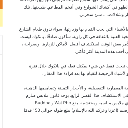
لطهو
في
أكشاك
الشوارع
وفي
أفخم
المطاعم
.
طبيعتها،
تلك
ر
وشلالات
…..
شئ
سحرني
.
الأشياء
التي
يجب
القيام
بها
وزيارتها،
سواء
تذوق
طعام
الشارع
خية
الغنية
بالثقافة
في
كل
زاوية
.
سأكون
صادقًا،
بانكوك
ليست
أمر
بعض
الوقت
لستكشاف
أفضل
الأماكن
للزيارة
.
وبصراحة
،
ي
أحب
هذه
المدينة
أكثر
فأكثر
.
تبحث
فقط
عن
شيء
يمكنك
فعله
في
بانكوك
خلال
فترة
الأشياء
الرخيصة
للقيام
بها
بعد
قراءة
هذا
المقال
.
ة
المعمارية
التفصيلية،
و
الأحجار
الثمينة
وتصاميمها
الذهبية،
ي
الاستكشاف
هذا
القصر
الرائع
.
يوجد
قانون
ملابس
صارم
ي
ملابس
مناسبة
ومحتشمة
.
يقع
Wat Pho
و
Buddha
صنم
(
اعزنا
وعزكم
الله
بالإسلام
)
يبلغ
طوله
حوالي
150
قدمًا