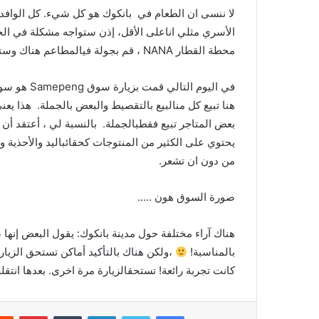
لا
ننسى
ان
الطعام
في
بانكوك
هو
كل
شيء
.
كل
الوافد
الأسري
مثلي
انا
على
الأقل،
إذن
ستواجه
مشكلة
في
ال
محطة
القطار
NANA
،
قم
بجولة
في
المطاعم
هناك
وست
في
اليوم
التالي
قمت
بزيارة
سوق
Samepeng
هو
سو
هنا
تبيع
كل
من
البيع
بالتقصيط
والبعض
بالجملة
.
هذا
يعن
بعض
المتاجر
تبيع
فقط
بالجملة
.
بالنسبة
لي
،
أعتقد
أن
يحتوي
على
الكثير
من
المنتوجات
كحقائب
اليد
والأحذية
و
من
دون
ان
تشعر
.
صورة
السوق
هون
…..
هناك
آراء
مختلفة
حول
مدينة
بانكوك
:
يقول
البعض
إنها
ض
بالمناسبة
!
،
ولكن
هناك
بالتأكيد
أماكن
تستحق
الزيار
كانت
تجربة
رائعة
!
تستحق
الزيارة
مرة
اخرى
.
بعدها
انتقل
فيسبوك
تويتر
لينكدإن
‏Tumblr
بينتيريست