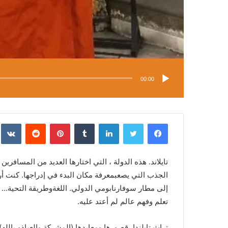
00:00
فيسبوك
تويتر
لينكدإن
‏Tumblr
بينتيريست
‏Reddit
‏te
تايلاند
.
هذه
الدولة
،
التي
اختارها
العديد
من
المسافرين
الجذب
التي
يصعب
معرفة
مكان
البدء
في
إدراجها
.
كنت
أ
إلى
مطار
سوفارنابومي
الدولي
.
اللغة
وطريقة
التحية
…
تعلم
وفهم
عالم
لم
أعتد
عليه
.
تراث
تايلندا،
قصورها
ومعابدها
(
المشركة
والعياذو
بالله
)