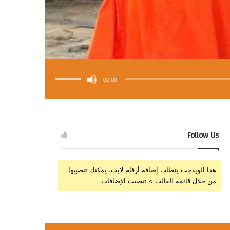
استخدم
مفاتيح
الأسهم
00:00
أعلى/
أسفل
لزيادة
أو
خفض
مستوى
الصوت.
Follow Us
هذا الويدجت يتطلب إضافة أرقام لايت، يمكنك تنصيبها
من خلال قائمة القالب > تنصيب الإضافات.