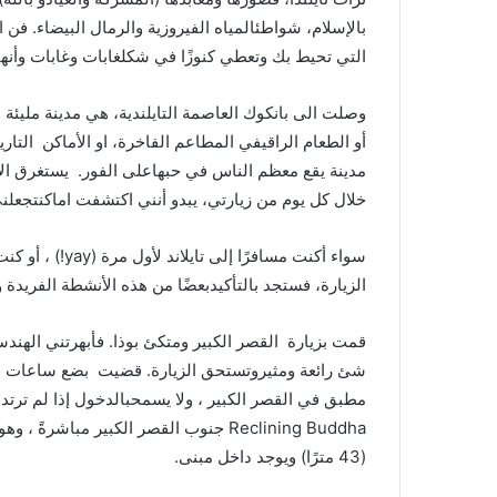
بالإسلام،
شواطئ
المياه
الفيروزية
والرمال
البيضاء
.
فن
ا
التي
تحيط
بك
وتعطي
كنوزًا
في
شكل
غابات
وغابات
وأنها
وصلت
الى
بانكوك
العاصمة
التايلندية،
هي
مدينة
مليئة
ب
أو
الطعام
الراقي
في
المطاعم
الفاخرة،
او
الأماكن
التاري
مدينة
يقع
معظم
الناس
في
حبها
على
الفور
.
يستغرق
ال
خلال
كل
يوم
من
زيارتي،
يبدو
أنني
اكتشفت
اماكن
تجعلن
سواء
أكنت
مسافرًا
إلى
تايلاند
لأول
مرة
(yay!)
،
أو
كنت
الزيارة،
فستجد
بالتأكيد
بعضًا
من
هذه
الأنشطة
الفريدة
و
قمت
بزيارة
القصر
الكبير
ومتكئ
بوذا
.
فأبهرتني
الهندس
شئ
رائعة
ومثير
وتستحق
الزيارة
.
قضيت
بضع
ساعات
ف
مطبق
في
القصر
الكبير
،
ولا
يسمح
بالدخول
إذا
لم
ترتد
Reclining Buddha
جنوب
القصر
الكبير
مباشرةً
،
وهو
(43
مترًا
)
ويوجد
داخل
مبنى
.