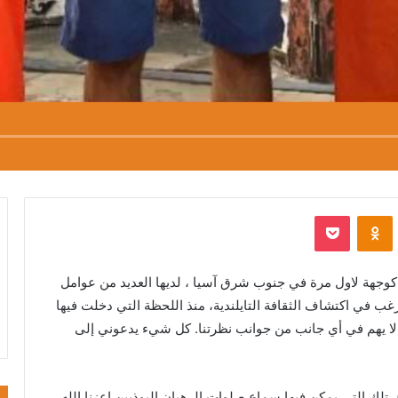
VKontak
Odnoklassniki
بوكيت
كوجهة
لاول
مرة
في
جنوب
شرق
آسيا
،
لديها
العديد
من
عوامل
رغب
في
اكتشاف
الثقافة
التايلندية،
منذ
اللحظة
التي
دخلت
فيها
لا
يهم
في
أي
جانب
من
جوانب
نظرتنا
.
كل
شيء
يدعوني
إلى
،
تلك
التي
يمكن
فيها
سماع
صلوات
الرهبان
البوذيين
اعزنا
الله