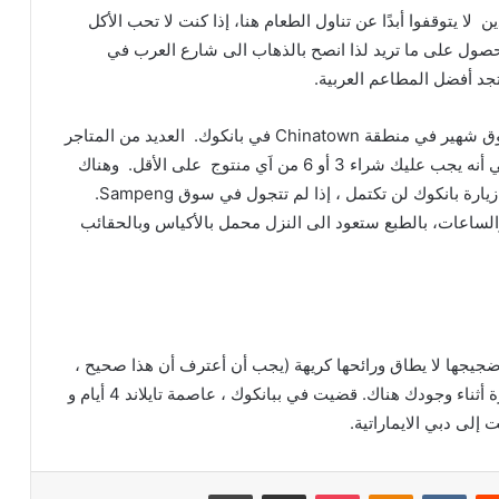
ين
لا
يتوقفوا
أبدًا
عن
تناول
الطعام
هنا،
إذا
كنت
لا
تحب
الأكل
حصول
على
ما
تريد
لذا
انصح
بالذهاب
الى
شارع
العرب
في
جد
أفضل
المطاعم
العربية
.
ق
شهير
في
منطقة
Chinatown
في
بانكوك
.
العديد
من
المتاجر
ي
أنه
يجب
عليك
شراء
3
أو
6
من
اَي
منتوج
على
الأقل
.
وهناك
زيارة
بانكوك
لن
تكتمل
،
إذا
لم
تتجول
في
سوق
Sampeng.
الساعات،
بالطبع
ستعود
الى
النزل
محمل
بالأكياس
وبالحقائب
جيجها
لا
يطاق
ورائحها
كريهة
(
يجب
أن
أعترف
أن
هذا
صحيح
،
ة
أثناء
وجودك
هناك
.
قضيت
في
ببانكوك
،
عاصمة
تايلاند
4
أيام
و
ت
إلى
دبي
الايماراتية
.
‏Reddit
‏VKontakte
Odnoklassniki
بوكيت
مشاركة عبر البريد
طباعة