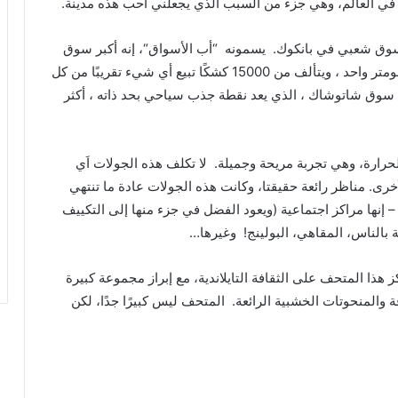
في
العالم،
وهي
جزء
من
السبب
الذي
يجعلني
أحب
هذه
مدينة
.
وق
شعبي
في
بانكوك
.
يسمونه
“
أب
الأسواق
“
،
إنه
أكبر
سوق
ومتر
واحد
،
ويتألف
من
15000
كشكًا
تبيع
أي
شيء
تقريبًا
من
كل
سوق
شاتوشاك
،
الذي
يعد
نقطة
جذب
سياحي
بحد
ذاته
،
أكثر
حرارة،
وهي
تجربة
مريحة
وجميلة
.
لا
تكلف
هذه
الجولات
اَي
أخرى
.
مناظر
رائعة
حقيقتا،
وكانت
هذه
الجولات
عادة
ما
تنتهي
إنها
مراكز
اجتماعية
(
ويعود
الفضل
في
جزء
منها
إلى
التكييف
بالناس،
المقاهي،
البولينج
!
وغيرها
…
ز
هذا
المتحف
على
الثقافة
التايلاندية،
مع
إبراز
مجموعة
كبيرة
ة
والمنحوتات
الخشبية
الرائعة
.
المتحف
ليس
كبيرًا
جدًا،
لكن