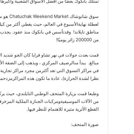
تمتلك
بانكوك
بعضًا
من
أفضل
الأسواق
الشعبية
وأكبرها
سوق
شاتوشاك
Chatuchak Weekend Market
هو
س
لعطلة
نهاية
الأسبوع
في
العالم،
حيث
يغطي
أكثر
من
كيل
مناطق
تايلاند
!
وقد
تأسس
في
بانكوك
منذ
عقود
.
يجذب
من
200000
زائر
يوميًا
!
قمت
بعدت
جولات
في
نهر
تشاو
فرايا
كان
الجو
شديد
ال
مبالغ
.
يبدأ
من
الرصيف
المركزي
،
ويذهب
إلى
الضفة
ال
في
مراكز
التسوق
التي
تعد
أكثر
من
مجرد
مراكز
تجارية
–
نظرا
لشدة
الحرارة
)
،
عادة
ما
تكون
هذه
المراكز
مزدحمة
وطبعا
قمت
بزيارة
المتحف
الوطني
التايلندي،
حيث
يرك
من
الآلات
الموسيقية
ومركبات
الجنازة
الملكية
المزخرف
القطع
الأثرية
مثيرة
للاهتمام
للنظر
فيها
.
صورة
المتحف
: