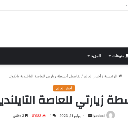
ه
منوعات
المزيد
الرئيسية
/
أخبار العالم
/
تفاصيل أنشطة زيارتي للعاصة التايلندية بانكوك.
أخبار العالم
ة زيارتي للعاصة التايلند
lyadasi
أرسل
يوليو 11, 2023
1
8٬983
3 دقائق
بريدا