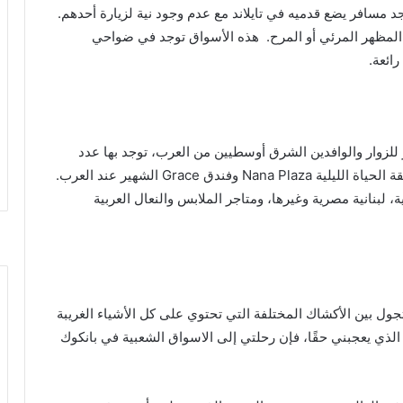
د
مسافر
يضع
قدميه
في
تايلاند
مع
عدم
وجود
نية
لزيارة
أحدهم
.
المظهر
المرئي
أو
المرح
.
هذه
الأسواق
توجد
في
ضواحي
رائعة
.
للزوار
والوافدين
الشرق
أوسطيين
من
العرب،
توجد
بها
عدد
ة
الحياة
الليلية
Nana Plaza
وفندق
Grace
الشهير
عند
العرب
.
ة،
لبنانية
مصرية
وغيرها،
ومتاجر
الملابس
والنعال
العربية
تجول
بين
الأكشاك
المختلفة
التي
تحتوي
على
كل
الأشياء
الغريبة
الذي
يعجبني
حقًا،
فإن
رحلتي
إلى
الاسواق
الشعبية
في
بانكوك