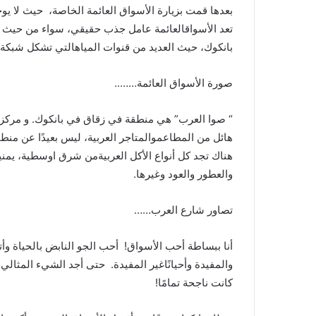
بعدها
قمت
بزيارة
الأسواق
العائمة
الخاصة،
حيث
لا
يوج
تعد
الأسواق
العائمة
عامل
جذب
حقيقي،
سواء
من
حيث
بانكوك،
حيث
العديد
من
قنوات
المياه
التي
تشكل
شبكة
صورة
الأسواق
العائمة
……..
“
صوا
العرب
”
هي
منطقة
في
زقاق
في
بانكوك
.
و
مركز
هائل
من
المطاعم
والمتاجر
العربية،
ليس
بعيدًا
عن
منطق
هناك
تجد
كل
أنواع
الأكل
العربية
من
شرق
اوسطية،
يمني
والعطور
والعود
وغيرها
.
تصاور
شارع
العرب
……
أنا
ببساطة
أحب
الأسواق
!
أحب
الجو
النابض
بالحياة
وأ
والمفيدة
وأحيانًا
غير
المفيدة
.
حتى
أجد
الشيء
المثالي
كانت
ناجحة
تمامًا
!