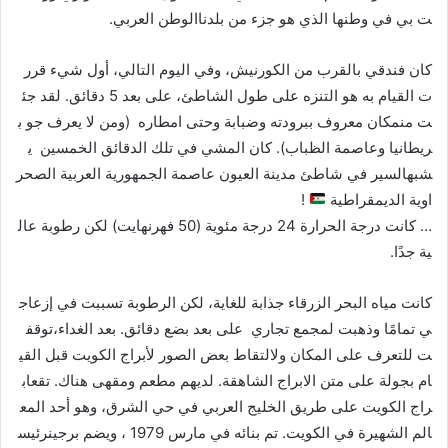
ت بي في وطنها الذي هو جزء من بلدناالوطن العربي.
كان فندقي بالقرب من الكورنيش، وفي اليوم التالي، أول شيء قرر
ت القيام به هو التنزه على طول الشاطئ، على بعد 5 دقائق. لقد جئ
ت منمكان معروف ببرودته وضبابة وحتى امطاره (ومن لا يعرف جو ب
ريطانيا وعاصمة الظباب). كان المشي في تلك الدقائق الخمسين ي
شبهالسير في شاطئ مدينة العيون عاصمة الجمهورية العربية الصحر
اوية الديمقراطية
!
… كانت درجة الحرارة 24 درجة مئوية (50 فهرنهايت) لكن رطوبة عال
ية جدًا.
كانت مياه البحر الزرقاء جذابة للغاية، لكن الرطوبة تسببت في إزعاج
ي تمامًا وذهبت لمجمع تجاري على بعد بضع دقائق. بعد الغداء،توقف
ت للتعرف على المكان ولالتقاط بعض الصور لأبراج الكويت قبل القي
ام بجولة على متن الابراج الشاهقة. لديهم مطعم ومقهى هناك. تقعاب
راج الكويت على طريق الخليج العربي في حي الشرق، وهو أحد المع
الم الشهيرة في الكويت. تم بنائه في مارس 1979 ، ويضم برجينرئيس