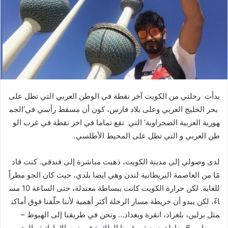
بدأت رحلتي من الكويت آخر نقطة في الوطن العربي التي تطل على
بحر الخليج العربي وعلى بلاد فارس، كون أن مسقط رأسي في’الجم
هورية العربية الصحراوية’ التي تقع تماما في اخر نقطة في غرب الو
طن العربي و التي تطل على المحيط الأطلسي.
لدى وصولي إلى مدينة الكويت، ذهبت مباشرة إلى فندقي. كنت قاد
مًا من العاصمة البريطانية لندن وهي ايضا بلدي، حيث كان الجو مطراً
للغاية. لكن حرارة الكويت كانت ببساطة معتدلة، حتى الساعة 10 مس
اءً، لكن يبدو أن خريطة مسار الرحلة أكثر أهمية لأننا حلّقنا فوق أماكن
مثل برلين، بلغراد، انقرة وبغداد… ونحن في طريقنا إلى الهبوط –
مررنا ب 6 مناطق زمنية. وغيرنا الطائرة في دبي الاماراتية والبحرين