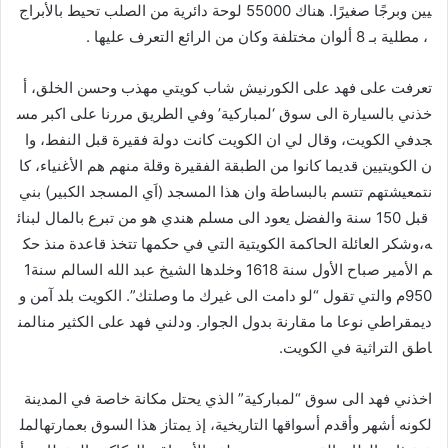
يين وبرجًا صغيرًا. هناك 55000 لوحة دائرية من الصلب تحيط بالأبراج
، مطلية بـ 8 ألوان مختلفة وكان من الرائع التعرف عليها .
تعرفت على فهد على الكورنيش شاب كويتي مهذب وحسن الخلق، أ
خذني بالسيارة الى سوق ‘لمباركية’ وفي الطريق مررنا على اكبر مس
جدفي الكويت، وقال لي ان الكويت كانت دولة فقيرة قبل النفط، وا
ن الكويتيين قديما كانوا من الطبقة الفقيرة وقلة منهم هم الأغنياء، كا
نتمعيشتهم تتسم بالبساطة وان هذا المسجد (اَي المسجد الكبير) بني
قبل 150 سنة والفضل يعود الى مسلم هندي هو من تبرع بالمال لبنائ
ه،وشكر العائلة الحاكمة الكويتية التي في حكمها تتخذ قاعدة منذ حك
م الأمير صباح الأول سنة 1618 وخلدها الشيخ عبد الله السالم سنة1
950م والتي تقول “لو دامت الى غيرك ما وصلتك”. الكويت بلد آمن و
ديمقراطي نوعا ما مقارنة بدول الجوار. ودلني فهد على الكثير منالمن
اطق التراثية في الكويت.
اخذني فهد الى سوق “لمباركية” الذي يحتل مكانة خاصة في المدينة
لكونه أشهر وأقدم أسواقها التاريخية، إذ يمتاز هذا السوق بعمارتهالمل