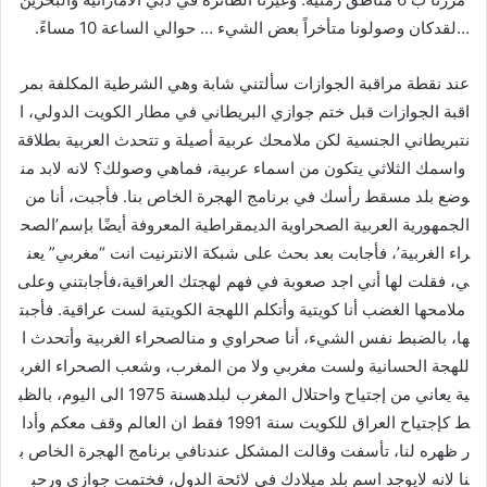
…لقدكان وصولونا متأخراً بعض الشيء … حوالي الساعة 10 مساءً.
عند نقطة مراقبة الجوازات سألتني شابة وهي الشرطية المكلفة بمر
اقبة الجوازات قبل ختم جوازي البريطاني في مطار الكويت الدولي، ا
نتبريطاني الجنسية لكن ملامحك عربية أصيلة و تتحدث العربية بطلاقة
واسمك الثلاثي يتكون من اسماء عربية، فماهي وصولك؟ لانه لابد من
وضع بلد مسقط رأسك في برنامج الهجرة الخاص بنا. فأجبت، أنا من
الجمهورية العربية الصحراوية الديمقراطية المعروفة أيضًا بإسم’الصح
راء الغربية’، فأجابت بعد بحث على شبكة الانترنيت انت “مغربي” يعن
ي، فقلت لها أني اجد صعوبة في فهم لهجتك العراقية،فأجابتني وعلى
ملامحها الغضب أنا كويتية وأتكلم اللهجة الكويتية لست عراقية. فأجبت
ها، بالضبط نفس الشيء، أنا صحراوي و منالصحراء الغربية وأتحدث ا
للهجة الحسانية ولست مغربي ولا من المغرب، وشعب الصحراء الغرب
ية يعاني من إجتياح واحتلال المغرب لبلدهسنة 1975 الى اليوم، بالظب
ط كإجتياح العراق للكويت سنة 1991 فقط ان العالم وقف معكم وأدا
ر ظهره لنا، تأسفت وقالت المشكل عندنافي برنامج الهجرة الخاص ب
نا لانه لايوجد اسم بلد ميلادك في لائحة الدول، فختمت جوازي ورحب