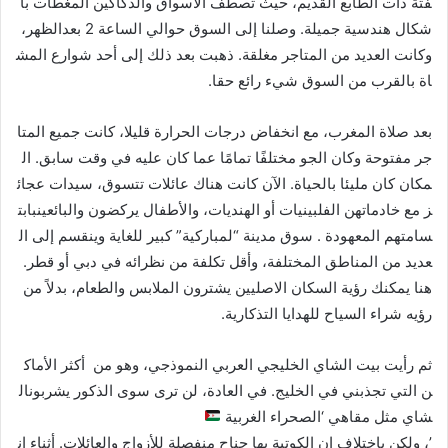
فتة ذات الطابع القديم، حيث تصطف الأسواق والدكاكين المغطات بأ
شكال هندسية جميلة. وصلنا إلى السوق حوالي الساعة 2 بعدالظهر،
وكانت العديد من المتاجر مغلقة. ذهبت بعد ذلك إلى أحد شوارع المش
اة بالقرب من السوق شيء رائع حقا.
بعد صلاة المغرب، مع انخفاض درجات الحرارة قليلا، كانت جميع المتا
جر مفتوحة وكان الجو مختلفًا تمامًا عما كان عليه في وقت سابق. ال
مكان كان مليئا بالحياة. الآن كانت هناك عائلات تتسوق، سيدات عجائ
ز مع خادماتهن الفلبينيات أو الهنديات، والأطفال يركضون والبائعينبابت
سامتهم المعهودة . سوق مدينة “لمباركية” كبير للغاية وينقسم إلى ال
عديد من المناطق المختلفة، وأقل تكلفة من نظرائه في دبي أو قطر.
هنا يمكنك رؤية السكان الاصليين يشترون الملابس والطعام، بدلاً من
رؤيه شراء السياح للهدايا التذكارية.
ثم رأيت بيت الشاي الخليجي العربي النموذجي، وهو من أكثر الأماك
ن التي تجذبني في الخليج. في العادة، لن ترى سوى الذكور يشربونال
شاي مثل مقاهي ‘الصحراء الغربية
’، ولكن بإختلاف ان الكوتية بها جناح منفصلة للأزواج والعائلات. أثناء ان