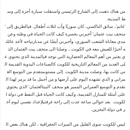
من هناك ذهبت إلى الشارع الرئيسي واستقلت سيارة أجرة إلى وس
ط المدينة.
‘غانم’، سائق التاكسي، كان سوريًا وأب لثلاث أطفال. فيالطريق إلى ‘
متحف بيت عثمان’ أخبرني بحسرة كيف كانت الحياة في وطنه وعن
مدى معاناة الشعب السوري، وأخبرني أيضًا عن مدىارتياحه لأخذ عائلت
ه أخيرًا للعيش معه في الكويت… وصلنا الى متحف بيت العثمان الذ
ي يعتبر من أهم المعالم الحضارية التي توجد فيالمدينة الذي يحتوي ع
لى العديد من المعالم التاريخية للكويت كالصناعات اليدوية القديمة ال
تي كانت بها، وصلت مدينة الكويت إلى مستوىمتقدم من التوسع الع
مراني و الذي تشهده اليوم على أرضها و من أجمل ما قد يرمز لهذا ال
تقدم و التوسع العمراني المميز هو متحف ‘البيتالعثمان’ الذي يحتوي
على أمثلة للمنازل القديمة، وكيف كانت الحياة قبل النفط في دولة ا
لكويت. بعد حوالي ساعة عدت إلى راحة غرفتيلإعداد نفسي ليوم آخ
ر في دولة البحرين.
ليس للكويت سوى القليل من الميزات الجغرافية ، لكن هناك بعض ال