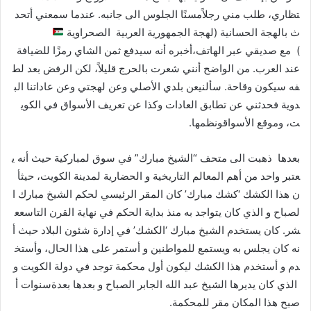
تظاري، طلب مني رجلاًمسنًا الجلوس الى جانبه. عندما سمعني أتحد
ث بالهجة الحسانية (لهجة الجمهورية العربية الصحراوية
) مع صديقي عبر الهاتف،أخبره أنه سيدفع ثمن الشاي رمزًا للضيافة
عند العرب. من الواضح أنني شعرت بالحرج قليلاً، لكن الرفض بعد لط
فه سيكون وقاحة. سألنيعن بلدي الأصلي وعن لهجتي وعن عاداتنا الب
دوية فحدثني عن تطابق العادات وكذا عن تعريف الأسواق في الكوي
ت، وموقع الأسواقونظمها.
بعدها ذهبت الى متحف “الشيخ مبارك” في سوق لمباركية حيث أنه ي
عتبر واحد من أهم المعالم التاريخية و الحضارية لمدينة الكويت، حيثأ
ن هذا الكشك ‘كشك مبارك’ كان المقر الرئيسي لحكم الشيخ مبارك ا
لصباح و الذي كان يتواجد به منذ بداية الحكم في نهاية القرن التاسعع
شر. كان يستخدم الشيخ مبارك ‘الكشك’ في إدارة شئون البلاد حيث أ
نه كان يجلس به ويستمع للمواطنين و أستمر على هذا الحال، وأستخ
دم و أستخدم هذا الكشك ليكون أول محكمة توجد في دولة الكويت و
الذي كان يديرها الشيخ عبد الله الجابر الصباح و بعدها بعدةسنوات أ
صبح هذا المكان مقر للمحكمة.