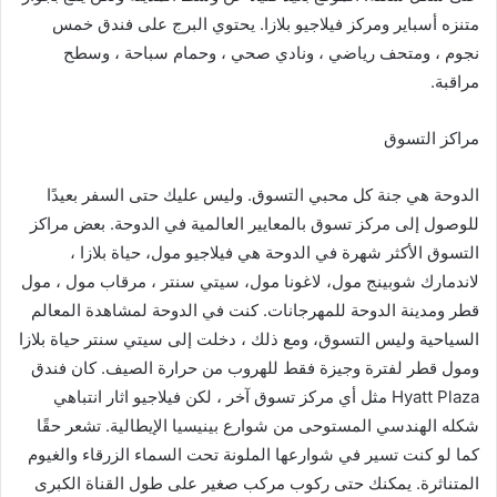
متنزه أسباير ومركز فيلاجيو بلازا. يحتوي البرج على فندق خمس
نجوم ، ومتحف رياضي ، ونادي صحي ، وحمام سباحة ، وسطح
مراقبة.
مراكز التسوق
الدوحة هي جنة كل محبي التسوق. وليس عليك حتى السفر بعيدًا
للوصول إلى مركز تسوق بالمعايير العالمية في الدوحة. بعض مراكز
التسوق الأكثر شهرة في الدوحة هي فيلاجيو مول، حياة بلازا ،
لاندمارك شوبينج مول، لاغونا مول، سيتي سنتر ، مرقاب مول ، مول
قطر ومدينة الدوحة للمهرجانات. كنت في الدوحة لمشاهدة المعالم
السياحية وليس التسوق، ومع ذلك ، دخلت إلى سيتي سنتر حياة بلازا
ومول قطر لفترة وجيزة فقط للهروب من حرارة الصيف. كان فندق
Hyatt Plaza مثل أي مركز تسوق آخر ، لكن فيلاجيو اثار انتباهي
شكله الهندسي المستوحى من شوارع بينيسيا الإيطالية. تشعر حقًا
كما لو كنت تسير في شوارعها الملونة تحت السماء الزرقاء والغيوم
المتناثرة. يمكنك حتى ركوب مركب صغير على طول القناة الكبرى