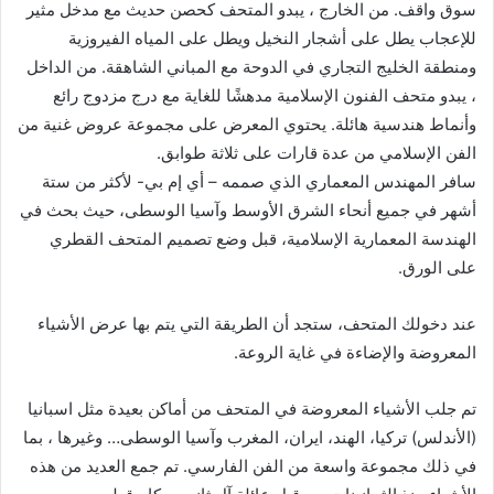
سوق واقف. من الخارج ، يبدو المتحف كحصن حديث مع مدخل مثير
للإعجاب يطل على أشجار النخيل ويطل على المياه الفيروزية
ومنطقة الخليج التجاري في الدوحة مع المباني الشاهقة. من الداخل
، يبدو متحف الفنون الإسلامية مدهشًا للغاية مع درج مزدوج رائع
وأنماط هندسية هائلة. يحتوي المعرض على مجموعة عروض غنية من
الفن الإسلامي من عدة قارات على ثلاثة طوابق.
سافر المهندس المعماري الذي صممه – أي إم بي- لأكثر من ستة
أشهر في جميع أنحاء الشرق الأوسط وآسيا الوسطى، حيث بحث في
الهندسة المعمارية الإسلامية، قبل وضع تصميم المتحف القطري
على الورق.
عند دخولك المتحف، ستجد أن الطريقة التي يتم بها عرض الأشياء
المعروضة والإضاءة في غاية الروعة.
تم جلب الأشياء المعروضة في المتحف من أماكن بعيدة مثل اسبانيا
(الأندلس) تركيا، الهند، ايران، المغرب وآسيا الوسطى… وغيرها ، بما
في ذلك مجموعة واسعة من الفن الفارسي. تم جمع العديد من هذه