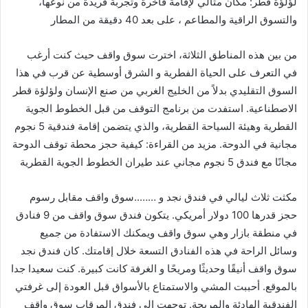
لؤلؤة قطر: مكان مثالي لإقامة فاخرة وتجربة فريدة من نوعها،
والتسوق الراقية والمطاعم ، على بعد 40 دقيقة من المطار
من بين هذه المناطق الثلاثة، اخترت سوق واقف حيث كنت أرغب
في التعرف على الحياة الفطرية و الشرق أوسطية عن قرب في هذا
السوق التقليدي بدلاً من الخليج الغربي من صنع الإنسان ولؤلؤة قطر
الاصطناعية. استفدت من برنامج التوقف من قبل الخطوط الجوية
القطرية وهيئة السياحة القطرية، والذي يتضمن إقامة فندقية 5 نجوم
مجانية في الدوحة. مزيد من القراءة: كيفية حجز محطة توقف الدوحة
مجانًا مع فندق 5 نجوم مجاني عند طيران الخطوط الجوية القطرية
مكثت ثلاث ليالي في فندق نجد و ……..سوق واقف مقابل رسوم
حجز قدرها 100 دولار أمريكي. يتكون فندق سوق واقف من 9 فنادق
في منطقة بازار وهي سوق واقف ويمكنك الاستفادة من جميع
وسائل الراحة في هذه الفنادق التسعة خلال إقامتك. كان فندق نجد
سوق واقف أنيقًا وحديثًا ومريحًا و الغرفة كانت كبيرة. كنت سعيدا جدا
بالموقع. أحببت المشي والاستمتاع بالأسواق قبل العودة إلى غرفتي
الفندقية الهادئة والمريحة. توجهت إلى فندق المرقاب سوق واقف