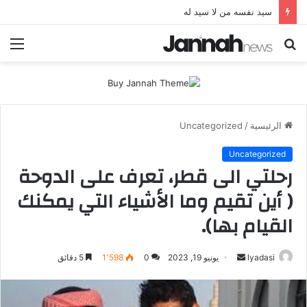
اليداسي: 36 ساعة في مدينة الكويت.
بحث
الق
عن
الرئيسية
/
Uncategorized
Uncategorized
رحلتي الى قطر، تعرف على الدوحة
( أين تقيم وما الأشياء التي يمكنك
القيام بها).
أرسل
lyadasi
يونيو 19, 2023
0
1٬598
5 دقائق
بريدا
إلكترونيا