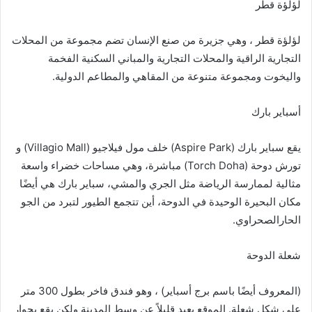
لؤلؤة قطر
لؤلؤة قطر ، وهي جزيرة من صنع الإنسان تضم مجموعة من المحلات
التجارية الراقية والمحلات التجارية والمباني السكنية الفخمة
واليخوت ومجموعة متنوعة من المقاهي والمطاعم الدولية.
أسباير بارك
يقع سباير بارك (Aspire Park) خلف مول فيلاجيو (Villagio Mall) و
تورش دوحة (Torch Doha) مباشرة، وهي مساحات خضراء واسعة
مثالية لممارسة الرياضة مثل الجري والمشي، سباير بارك هي أيضًا
مكان البحيرة الوحيدة في الدوحة، أين تتجمع الطيور لتبرد من الجو
الحارالصحراوي.
شعلة الدوحة
(المعروف أيضًا باسم برج أسباير) ، وهو فندق فاخر بطول 300 متر
على شكل شعلة. الموقع بعيد قليلاً عن وسط المدينة ولكن يقع بجوار