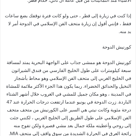
الأشياء منذ الثمانينات من قبل عائلة آل ثاني، حكام قطر.
إذا كنت في زيارة إلى قطر ، حتى ولو كانت فترة توقفك بضع ساعات
فقط ، فإنني أقول إن زيارة متحف الفن الإسلامي في الدوحة أمر لا
بد منه.
كورنيش الدوحة
كورنيش الدوحة هو ممشى جذاب على الواجهة البحرية يمتد لمسافة
سبعة كيلومترات على طول الخليج الفارسي من فندق الشيراتون
في الخليج الغربي إلى متحف الفن الإسلامي وهو محاط بأشجار
النخيل والحدائق الخضراء. ربما يكون هذا الجزء الأكثر ملائمة للمشاة
في المدينة ، وهو مكان جميل للمشي في الغروب خلال أشهر الشتاء
الباردة. زرت الدوحة في يونيو عندما ارتفعت درجات الحرارة عند 47
درجة مئوية وكانت نيتي هي السير على الكورنيش من متحف متحف
الفن الإسلامي على طول الطريق إلى الخليج الغربي ، لكنني جئت
إلى روحي وأعطيته ملكة جمال بعد مشي قصيرة ولكن تفوح منه
رائحة العرق في الحرارة الشديدة من سوق واقف إلى متحف MIA.