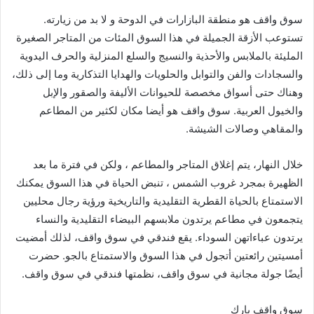
سوق واقف هو منطقة البازارات في الدوحة و لا بد من زيارته.
تستوعب الأزقة الجميلة في هذا السوق المئات من المتاجر الصغيرة
المليئة بالملابس والأحذية والنسيج والسلع المنزلية والحرف اليدوية
والسجادات والفن والتوابل والحلويات والهدايا التذكارية وما إلى ذلك،
وهناك حتى أسواق مخصصة للحيوانات الأليفة والصقور والإبل
والخيول العربية. سوق واقف هو أيضا مكان لكثير من المطاعم
والمقاهي وصالات الشيشة.
خلال النهار، يتم إغلاق المتاجر والمطاعم ، ولكن في فترة ما بعد
الظهيرة بمجرد غروب الشمس ، تنبض الحياة في هذا السوق يمكنك
الاستمتاع بالحياة القطرية التقليدية والتاريخية ورؤية رجال محليين
يتجمعون في مطاعم يرتدون ملابسهم البيضاء التقليدية والنساء
يرتدون عباءاتهن السوداء. يقع فندقي في سوق واقف، لذلك أمضيت
أمسيتين رائعتين أتجول في هذا السوق والاستمتاع بالجو. حضرت
أيضًا جولة مجانية في سوق واقف، نظمتها فندقي في سوق واقف.
سوق واقف بارك