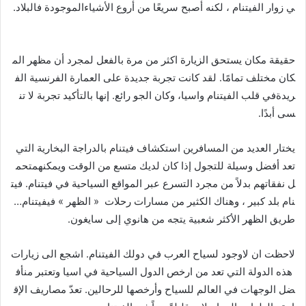
ي زوار الفيتنام ، لكنه أصبح سريعًا من أروع الأشياءالموجودة فالبلاد.
حقيقة مكان يستحق الزيارة اكثر من مرة بالفعل لمجرد أن مظهر الم
كان مختلف تمامًا. لقد كانت تجربة جديدة على العمارة الفرنسية الف
ريدةفي قلب الفيتنام واسيا، وكان الجو رائع. إنها بالتأكيد تجربة لا تن
سى أبدًا.
يختار العديد من المسافرين استكشاف فيتنام بالدراجة البخارية التي
تعد أفضل وسيلة للتجول إذا كان لديك متسع من الوقت ويمكنهمتحم
ل نفقاتهم بدلاً من مجرد التسرع عبر المواقع السياحية في فيتنام. فيت
نام بلد كبير ، وهناك الكثير من مسارات رحلات « الظهر » فيفيتنام…
طريق الظهر الأكثر شعبية يتجه من هانوي إلى سايغون.
لاحظت ان لاوجود لسياح العرب في دولك الفيتنام. اشجع الى زيارات
هذه الدولة التي تعد من ارخص الدول السياحية في اسيا وتعتبر منأف
ضل الوجهات في العالم للسياح وأرخصها للرحالين. تعدّ مصاريف الإق