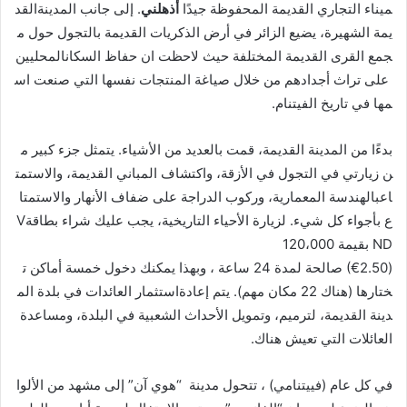
ميناء التجاري القديمة المحفوظة جيدًا
أذهلني
. إلى جانب المدينةالقد
يمة الشهيرة، يضيع الزائر في أرض الذكريات القديمة بالتجول حول م
جمع القرى القديمة المختلفة حيث لاحظت ان حفاظ السكانالمحليين
على تراث أجدادهم من خلال صياغة المنتجات نفسها التي صنعت اس
مها في تاريخ الفيتنام.
بدءًا من المدينة القديمة، قمت بالعديد من الأشياء. يتمثل جزء كبير م
ن زيارتي في التجول في الأزقة، واكتشاف المباني القديمة، والاستمت
اعبالهندسة المعمارية، وركوب الدراجة على ضفاف الأنهار والاستمتا
ع بأجواء كل شيء. لزيارة الأحياء التاريخية، يجب عليك شراء بطاقةV
ND بقيمة 120،000
(2.50€) صالحة لمدة 24 ساعة ، وبهذا يمكنك دخول خمسة أماكن ت
ختارها (هناك 22 مكان مهم). يتم إعادةاستثمار العائدات في بلدة الم
دينة القديمة، لترميم، وتمويل الأحداث الشعبية في البلدة، ومساعدة
العائلات التي تعيش هناك.
في كل عام (فييتنامي) ، تتحول مدينة “هوي آن” إلى مشهد من الألوا