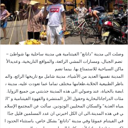
وصلت الى مدينة “دانانغ” الفيتنامية هي مدينة ساحلية بها شواطئ –
تضم الجبال، ومسارات المشي الرائعة، والمواقع التاريخية، وعديدالأ
ماكن السياحية للاستمتاع بها. بينما تضم ​​
المدينة نفسها العديد من الأشياء، مدينة شامل مع تاريخها الرائع، والم
ناظر الطبيعية الخلابة،طعامها مختلف تماما عما تعودت عليه، مدينة ن
ابضة بالحياة، عند وصولي الى هذه المدينة جذبتني من جميع الزوايا.
مئات الدراجاتالبخارية وحقول الأرز المنتشرة والقهوة الفيتنامية و “ال
مياه العذبة” والسكان المحليين الودودين. سألت عن المجتمع الإسلام
ي في هذه المدينة،الى ان الكل اخبرني ان عدد المسلمين قليل جدًا
في الفيتنام عمومًا وفي مدينة “دانانغ” بشكل خاص، باستثناء الحدود ا