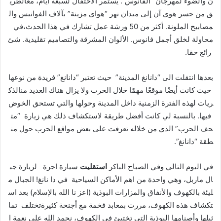
ن والضوء لمهرجان “الفانوس”. يستمر الاحتفال لسبعة أيام، معالطري
ق من جسر هوي آن إلى ميدان نهر “هواي مزينة” بآلاف الفوانيس وال
مصابيح الملونة. أكثر من 50 ورشة عمل تشارك في هذا الحدث،في
محاولة لخلق أجمل فانوس. الألوان المشرقة والتصاميم تقليدية. شئ
رائع حقا.
بعدها انتقلت الى “دانانغ المدينة” حيث تعتبر “دانانغ” فريدة من نوعها
حيث كانت أيضًا موقعًا مهمًا خلال الحرب ولا يزال هناك العديد منالذك
ريات لهذه الفترة الزمنية داخل المدينة وحولها والتي تستحق الخوض
فيها. بالنسبة لي كانت أفضل طريقة لاستكشاف ذلك هي زيارة “مت
حف الحرب” الذي من خلاله تعرفت على بعض مواقع الحرب حول من
طقة “دانانغ”.
في اليوم التالي وفي الصباح الباكر
استقليت
سيارة اجرة لزيارة جب
ال ماربل، وهي واحدة من اهم الأماكن السياحية في دا نانغ! الجبال م
ليئة بالكهوف والأنفاق والمزارات البوذية (اعز نا الله بالإسلام) بعد اس
تكشاف هذه الكهوف، مررت بمعابد فخمة مع أجنحة كثيرةتختلف تما
ثيلها وأصنامها البوذية التي تختبئ في الكهوف، نحمد الله على نعمة ا