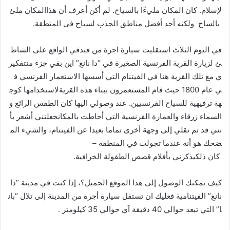
لإسلام. كان المكان مليءًا بالسياح. لم أكن أعرف أن هذاالمكان ملئ
بالساح ولكنه أحد أفضل مناطق الجذب لسياح في المنطقة.
في اليوم الثلاث استقليت سيارة اجرة من فندقي الواقع على الشاط
ئ لزيارة القرية الفرنسية الصغيرة في “دا نانغ” اين بقي جزء منتفكير
ي مع تلك القرية هنا في الفيتنام التي أسسها الاستعمار الفرنسي ف
ي عام 1800 حيث قام المستعمرون ببناء هذه القريةلاستخدامها كوج
هة ترفيهية للسياح الفرنسيين. عند وصولي اليها كان الطقس الرائع و
السماء زرقاء والعمارة الفرنسية التي أحاطت بالمكانجعلتني أشعر بأ
نني قد تم نقلي إلى وجهة أخرى تماما بعيدا عن الفيتنام، والشيء الم
ضحك هو أنه عندما تجولت في المنطقة –
كان ذلكيذكرني بأفلام قصص الطفولة الخرافية.
كيف يمكنك الوصول إلى هذا الموقع الجميل؟، إذا كنت في مدينة “دا
نانغ” الفيتنامية فعليك ان تستقل سيارة أجرة من المدينة إلى تلال “بان
ا” التي تبعد حوالي 40 دقيقة اَي حوالي 35 كيلومتر .