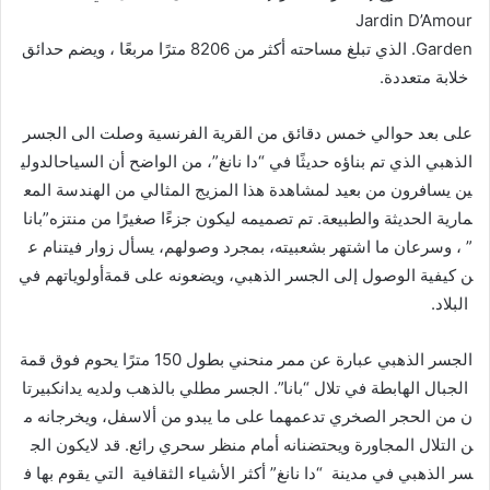
Jardin D’Amour
Garden. الذي تبلغ مساحته أكثر من 8206 مترًا مربعًا ، ويضم حدائق
خلابة متعددة.
على بعد حوالي خمس دقائق من القرية الفرنسية وصلت الى الجسر
الذهبي الذي تم بناؤه حديثًا في “دا نانغ”، من الواضح أن السياحالدولي
ين يسافرون من بعيد لمشاهدة هذا المزيج المثالي من الهندسة المع
مارية الحديثة والطبيعة. تم تصميمه ليكون جزءًا صغيرًا من منتزه”بانا
” ، وسرعان ما اشتهر بشعبيته، بمجرد وصولهم، يسأل زوار فيتنام ع
ن كيفية الوصول إلى الجسر الذهبي، ويضعونه على قمةأولوياتهم في
البلاد.
الجسر الذهبي عبارة عن ممر منحني بطول 150 مترًا يحوم فوق قمة
الجبال الهابطة في تلال “بانا”. الجسر مطلي بالذهب ولديه يدانكبيرتا
ن من الحجر الصخري تدعمهما على ما يبدو من ألاسفل، ويخرجانه م
ن التلال المجاورة ويحتضنانه أمام منظر سحري رائع. قد لايكون الج
سر الذهبي في مدينة “دا نانغ” أكثر الأشياء الثقافية التي يقوم بها ف