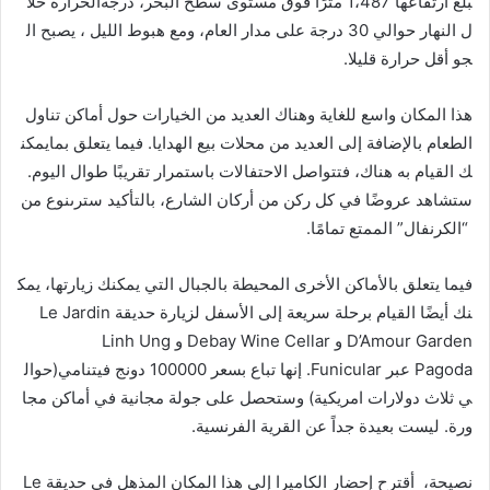
بلغ ارتفاعها 1،487 مترًا فوق مستوى سطح البحر، درجةالحرارة خلا
ل النهار حوالي 30 درجة على مدار العام، ومع هبوط الليل ، يصبح ال
جو أقل حرارة قليلا.
هذا المكان واسع للغاية وهناك العديد من الخيارات حول أماكن تناول
الطعام بالإضافة إلى العديد من محلات بيع الهدايا. فيما يتعلق بمايمكن
ك القيام به هناك، فتتواصل الاحتفالات باستمرار تقريبًا طوال اليوم.
ستشاهد عروضًا في كل ركن من أركان الشارع، بالتأكيد سترىنوع من
“الكرنفال” الممتع تمامًا.
فيما يتعلق بالأماكن الأخرى المحيطة بالجبال التي يمكنك زيارتها، يمك
نك أيضًا القيام برحلة سريعة إلى الأسفل لزيارة حديقة Le Jardin
D’Amour Garden و Debay Wine Cellar و Linh Ung
Pagoda عبر Funicular. إنها تباع بسعر 100000 دونج فيتنامي(حوال
ي ثلاث دولارات امريكية) وستحصل على جولة مجانية في أماكن مجا
ورة. ليست بعيدة جداً عن القرية الفرنسية.
نصيحة، أقترح إحضار الكاميرا إلى هذا المكان المذهل في حديقة Le