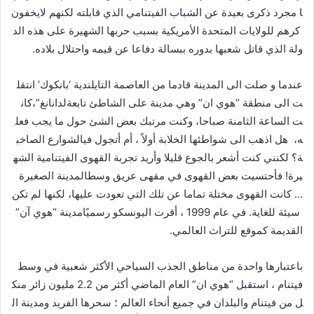
ا مجرد ذكرى بعيدة عن الشباب الفيتنامي الذي قابلته لكنهم لايخفون
كرهم للولايات المتحدة الأمريكية بسبب حربها الشهيرة على هذه الد
ولة الذي قاتل شعبها بدوره ببسالة دفاعا عن قيمه واحتلال بلاده.
عندما و صلت الى المدينة قادما من العاصمة التايلندية ‘بانكوك’ انتقل
ت الى منطقة “هوي ان” وهي مدينة على الشاطئ تابعةلدانانغ”،كان
ت الساعة الثامنة صباحا، وكنت مرتبك بعض الشئ حول ما يجب فعل
ه، هل اذهب الى شواطئها الخلابة أولاً ، أم أتجول فيالشوارع الصاخب
ة؟ لكنني كنت أشعر بالجوع قليلا وأريد تجربة القهوى الفيتنامية الشه
يرة! فأحتسيت بعض القهوى في مقهى عريق وسطالمدينة الصغيرة
… كانت القهوى مختلة تماما عن تلك التي تعودت عليها، لكنها لم تكن
سيئة للغاية. في عام 1999 ، أقرت اليونسكو رسميًامدينة “هوي آن”
القديمة كموقع للتراث العالمي.
باعتبارها واحدة من مناطق الجذب السياحي الأكثر شعبية في وسط
فيتنام ، استقبل “هوي ان” العام الماضي أكثر من 2.2 مليون زائر منك
ل من فيتنام والبلدان في جميع أنحاء العالم ؛ سحرها الفريد ومدينة ال