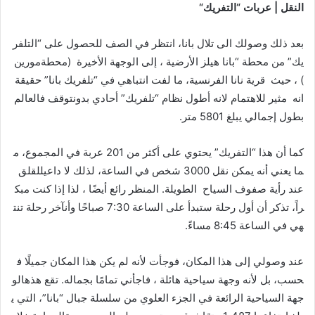
النقل
|
عربات
“
التفريك
“
بعد ذلك وصولك الى تلال بانا، انتظر في الصف للحصول على “التلفر
يك” من محطة “بانا هيلز الأرضية ، إلى الوجهة الأخيرة (محطةمورين
) ، حيث قرية نانا الفرنسية، ما لفت انتباهي في “تلفريك بانا” حقيقة
انه مثير للاهتمام لانه أطول نظام “تلفريك” أحادي بدونتوقف فالعالم
بطول إجمالي يبلغ 5801 متر.
كما أن هذا “التفريك” يحتوي على أكثر من 201 عربة في المجموع، م
ما يعني أنه يمكن نقل 3000 شخص في الساعة، لذلك لا داعيللقلق
عند رأية صفوف السياح الطويلة. المنظر رائع أيضًا ، لذا إذا كنت مبك
راً، تذكر أن أول رحلة ستبدأ على الساعة 7:30 صباحًا وأنآخر رحلة تنت
هي في الساعة 8:45 مساءً.
عند وصولي إلى هذا المكان، فوجأت لأنه لم يكن هذا المكان جميلًا ف
حسب، بل لأنه وجهة سياحية هائلة ، فاجأني تمامًا بجماله. تقع هذهالو
جهة السياحية الرائعة في الجزء العلوي من سلسلة جبال “بانا”، التي ي