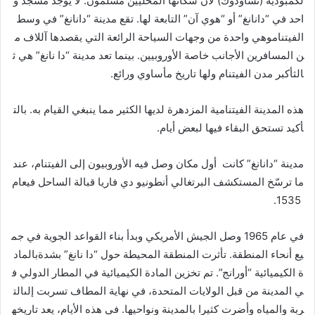
لكمبودية (تشاودوك) لأن سكانها المحليين مسلمون. لا يوجد مسجد و
احد في “دانانغ” أو “هوي آن” التابعة لها. تقع مدينة “دانانغ” في وسط
الفيتناموهي واحدة من وجهات السياحة الرائعة التي يقصدها آللاف م
ن المسافرين الأجانب خاصة الأوروبيين. بينما تعد مدينة “دا نانغ” هي ث
الثأكبر مدن الفيتنام ولها تاريخ مأساوي ورائع.
هذه المدينة الفيتنامية المزدهرة لديها الكثير مما ينبغي القيام به. بالت
أكيد تستحق البقاء فيها لبعض أيام.
مدينة “دانانغ” كانت أول مكان وصل فيه الأوروبيون إلى الفيتنام، عند
ما ترسّخ المستكشف البرتغالي أنطونيو دي فاريا قبالة الساحل فيعام
1535.
في عام 1965 وصل الجيش الأمريكي وبدأ بناء القواعد الجوية في جم
يع أنحاء المنطقة. تأثرت المنطقة المحيطة حول “دا نانغ” بشدةبالماد
ة الكيميائية “أورانج”. تم تخزين المادة الكيميائية في المطار الدولي ف
ي المدينة من قبل الولايات المتحدة، في نهاية المطاف تسربت إلىالت
ربة والمياه وأضرت كثيرا بالمدينة ونواحيها. في هذه الأيام، يعد تاريخه