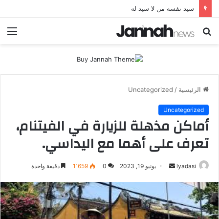
سيد نفسه من لا سيد له
بحث
الق
عن
الرئيسية
/
Uncategorized
Uncategorized
أماكن مذهلة للزيارة في الفيتنام،
تعرف على أهما مع اليداسي.
أرسل
lyadasi
يونيو 19, 2023
0
1٬659
دقيقة واحدة
بريدا
إلكترونيا